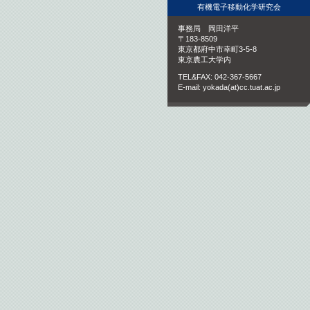
有機電子移動化学研究会
事務局 岡田洋平
〒183-8509
東京都府中市幸町3-5-8
東京農工大学内
TEL&FAX: 042-367-5667
E-mail: yokada(at)cc.tuat.ac.jp