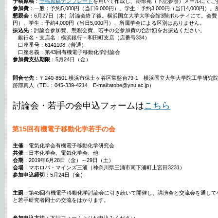
予稿原稿
：
予稿原稿テンプレート
を用いて作成し、跡部宛（下記参照）メールにてご
参加費
：一般：予約5,000円（当日6,000円）。学生：予約3,000円（当日4,000
懇親会
：6月27日（木）討論会終了後。横浜国立大学大学会館3階ポルティにて。会費：一般
円）、学生：予約4,000円（当日5,000円）、所属学会による区別はありません。
振込先
：討論会参加費、懇親会費、若手の会参加費の合計額をお振込ください。
銀行名・支店名：横浜銀行・和田町支店（店番号334）
口座番号：6141108（普通）
口座名義：第43回有機電子移動化学討論会
参加費支払期限
：5月24日（金）
問合せ先
：〒240-8501 横浜市保土ヶ谷区常盤台79-1 横浜国立大学大学院工学研究
跡部真人（TEL：045-339-4214 E-mail:atobe@ynu.ac.jp）
討論会・若手の会申込フォームは
こちら
第15回有機電子移動化学若手の会
主催
：電気化学会有機電子移動化学研究会
共催
：日本化学会、電気化学会、他
会期
：2019年6月28日（金）～29日（土）
会場
：マホロバ・マインズ三浦（神奈川県三浦市南下浦町上宮田3231）
参加申込締切
：5月24日（金）
主題
：第43回有機電子移動化学討論会に引き続いて開催し、講演会と交流会を通して
と若手研究者同士の交流をはかります。