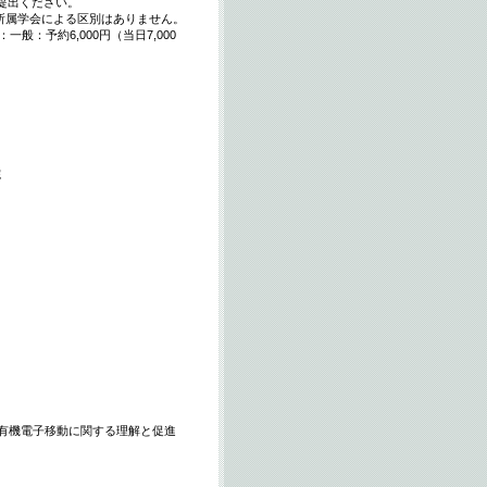
提出ください。
円）。所属学会による区別はありません。
：予約6,000円（当日7,000
院
有機電子移動に関する理解と促進