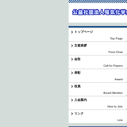
トップページ
Top Page
主査挨拶
From Chair
会告
Call for Papers
表彰
Award
役員
Board Member
入会案内
How to Join
リンク
Link