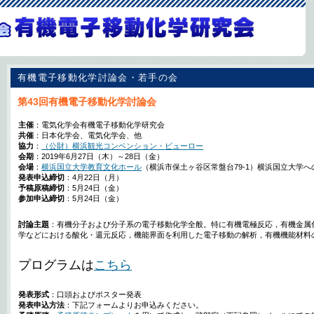
有機電子移動化学討論会・若手の会
第43回有機電子移動化学討論会
主催
：電気化学会有機電子移動化学研究会
共催
：日本化学会、電気化学会、他
協力
：
（公財）横浜観光コンベンション・ビューロー
会期
：2019年6月27日（木）～28日（金）
会場
：
横浜国立大学教育文化ホール
（横浜市保土ヶ谷区常盤台79-1）横浜国立大学
発表申込締切
：4月22日（月）
予稿原稿締切
：5月24日（金）
参加申込締切
：5月24日（金）
討論主題
：有機分子および分子系の電子移動化学全般。特に有機電極反応，有機金属
学などにおける酸化・還元反応，機能界面を利用した電子移動の解析，有機機能材料
プログラムは
こちら
発表形式
：口頭およびポスター発表
発表申込方法
：下記フォームよりお申込みください。